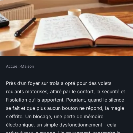
Accueil
›
Maison
MAISON
Guide pratique : 3 étapes pour
Près d’un foyer sur trois a opté pour des volets
roulants motorisés, attiré par le confort, la sécurité et
réinitialiser votre volet roulant
l’isolation qu’ils apportent. Pourtant, quand le silence
Somfy
se fait et que plus aucun bouton ne répond, la magie
s’effrite. Un blocage, une perte de mémoire
Aubine
•
06/05/2026 09:35
•
10 min de lecture
électronique, un simple dysfonctionnement - cela