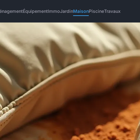
énagement
Équipement
Immo
Jardin
Maison
Piscine
Travaux