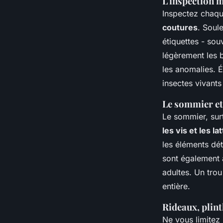
L'inspection 
Inspectez chaqu
coutures
. Soul
étiquettes - sou
légèrement les b
les anomalies. É
insectes vivants
Le sommier et l
Le sommier, surt
les vis et les la
les éléments dét
sont également 
adultes. Un tro
entière.
Rideaux, plint
Ne vous limitez 