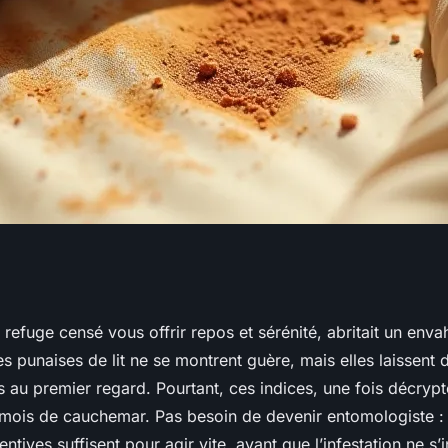
 pour détecter les
ce refuge censé vous offrir repos et sérénité, abritait un enva
s punaises de lit ne se montrent guère, mais elles laissent 
soi
es au premier regard. Pourtant, ces indices, une fois décryp
 mois de cauchemar. Pas besoin de devenir entomologiste :
ntives suffisent pour agir vite, avant que l’infestation ne s’i