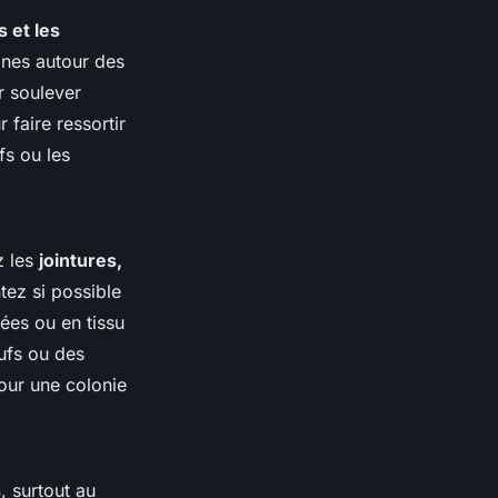
s et les
ones autour des
r soulever
 faire ressortir
fs ou les
z les
jointures,
tez si possible
rées ou en tissu
ufs ou des
our une colonie
s
, surtout au