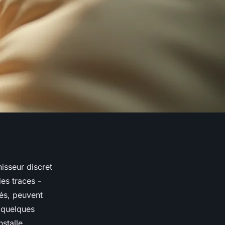
hisseur discret
des traces -
tés, peuvent
 quelques
nstalle