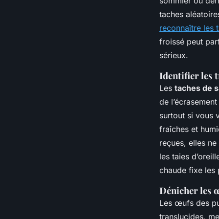
sommier ou derri
taches aléatoire
reconnaître les t
froissé peut par
sérieux.
Identifier les 
Les
taches de 
de l’écrasement 
surtout si vous 
fraîches et humi
reçues, elles ne
les taies d’oreil
chaude fixe les
Dénicher les œ
Les œufs des pu
translucides, m