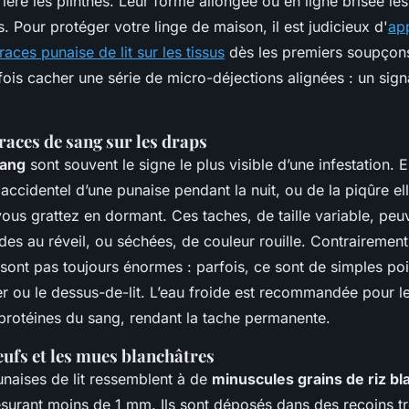
ère les plinthes. Leur forme allongée ou en ligne brisée les
s. Pour protéger votre linge de maison, il est judicieux d'
ap
races punaise de lit sur les tissus
dès les premiers soupçon
fois cacher une série de micro-déjections alignées : un signa
traces de sang sur les draps
sang
sont souvent le signe le plus visible d’une infestation. 
accidentel d’une punaise pendant la nuit, ou de la piqûre e
vous grattez en dormant. Ces taches, de taille variable, peu
des au réveil, ou séchées, de couleur rouille. Contrairemen
 sont pas toujours énormes : parfois, ce sont de simples poi
ler ou le dessus-de-lit. L’eau froide est recommandée pour les
 protéines du sang, rendant la tache permanente.
ufs et les mues blanchâtres
naises de lit ressemblent à de
minuscules grains de riz bl
esurant moins de 1 mm. Ils sont déposés dans des recoins tr