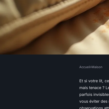
Accueil
›
Maison
MAISON
Détails à rechercher
Et si votre lit, 
mais tenace ? Le
punaises de lit chez 
parfois invisibl
vous éviter des
observations atte