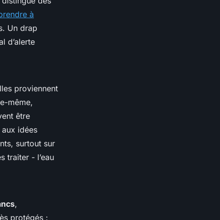
 distingue des
prendre à
s. Un drap
l d’alerte
Elles proviennent
lle-même,
vent être
t aux idées
nts, surtout sur
 traiter - l’eau
ancs
,
ès protégés :