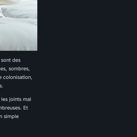
t sont des
lmes, sombres,
 colonisation,
s.
 les joints mal
ombreuses. Et
Un simple