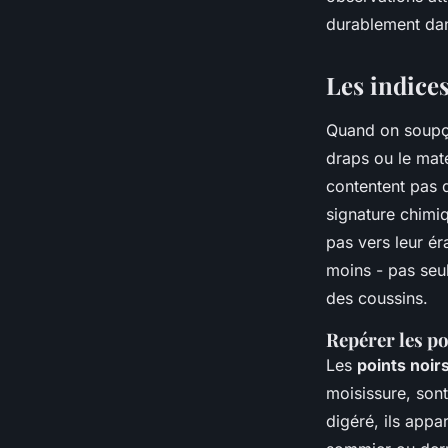
Victor
•
28/04/2026 17:56
•
11 min de lecture
durablement dans
Les indices 
Quand on soupço
draps ou le mate
contentent pas d
signature chimiq
pas vers leur ér
moins - pas seu
des coussins.
Repérer les po
Les
points noir
moisissure, son
digéré, ils appa