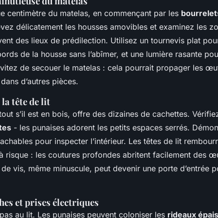
minutieuse du matelas
e centimètre du matelas, en commençant par les
bourrelet
evez délicatement les housses amovibles et examinez les z
vent des lieux de prédilection. Utilisez un tournevis plat pou
ords de la housse sans l’abîmer, et une lumière rasante pour
vitez de secouer le matelas : cela pourrait propager les œu
 dans d’autres pièces.
a tête de lit
out s’il est en bois, offre des dizaines de cachettes. Vérifie
ttes
- les punaises adorent les petits espaces serrés. Démon
achables pour inspecter l’intérieur. Les têtes de lit rembour
à risque : les coutures profondes abritent facilement des œ
u de vis, même minuscule, peut devenir une porte d’entrée p
hes et prises électriques
pas au lit. Les punaises peuvent coloniser les
rideaux épai