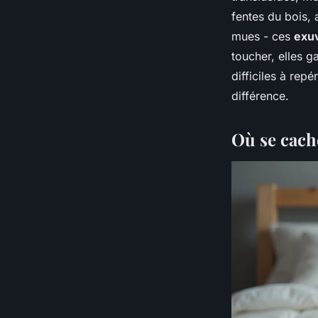
fentes du bois, 
mues - ces
exuv
toucher, elles g
difficiles à rep
différence.
Où se cach