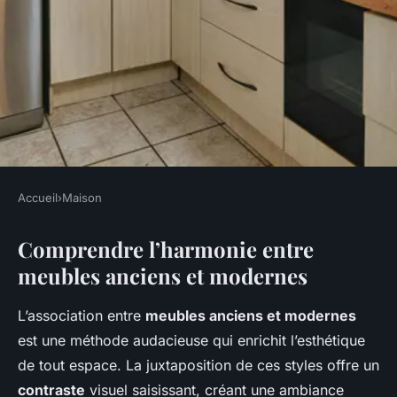
Accueil
›
Maison
MAISON
Comprendre l’harmonie entre
Comment créer une
meubles anciens et modernes
atmosphère raffinée avec
l"alliance parfaite de meubles
L’association entre
meubles anciens et modernes
anciens et modernes dans
est une méthode audacieuse qui enrichit l’esthétique
votre déco intérieure ?
de tout espace. La juxtaposition de ces styles offre un
contraste
visuel saisissant, créant une ambiance