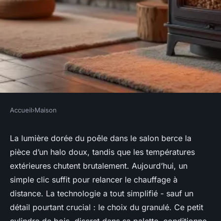
Accueil
›
Maison
MAISON
Choisir des granulés de bois
La lumière dorée du poêle dans le salon berce la
pièce d’un halo doux, tandis que les températures
E.Leclerc pour un chauffage
extérieures chutent brutalement. Aujourd’hui, un
efficace
simple clic suffit pour relancer le chauffage à
distance. La technologie a tout simplifié - sauf un
Aubine
•
04/04/2026 13:17
•
9 min de lecture
détail pourtant crucial : le choix du granulé. Ce petit