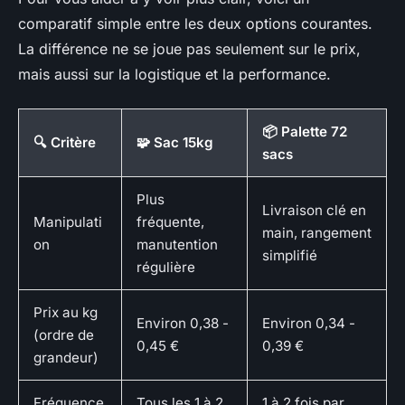
comparatif simple entre les deux options courantes.
La différence ne se joue pas seulement sur le prix,
mais aussi sur la logistique et la performance.
📦 Palette 72
🔍 Critère
🧩 Sac 15kg
sacs
Plus
Livraison clé en
Manipulati
fréquente,
main, rangement
on
manutention
simplifié
régulière
Prix au kg
Environ 0,38 -
Environ 0,34 -
(ordre de
0,45 €
0,39 €
grandeur)
Fréquence
Tous les 1 à 2
1 à 2 fois par