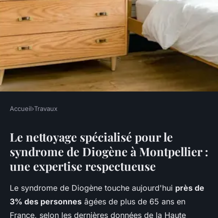
Accueil
›
Travaux
TRAVAUX
Le nettoyage spécialisé pour le
Service de nettoyage
syndrome de Diogène à Montpellier :
spécialisé pour le syndrome de
une expertise respectueuse
diogène à montpellier
Le syndrome de Diogène touche aujourd'hui
près de
admin
•
29 octobre 2025
•
5 min de lecture
3% des personnes
âgées de plus de 65 ans en
France, selon les dernières données de la Haute