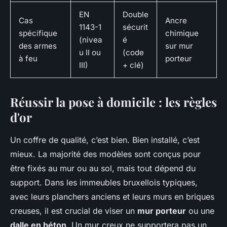
EN
Double
Cas
Ancre
1143-1
sécurit
spécifique
chimique
(nivea
é
des armes
sur mur
u II ou
(code
à feu
porteur
III)
+ clé)
Réussir la pose à domicile : les règles
d'or
Un coffre de qualité, c’est bien. Bien installé, c’est
mieux. La majorité des modèles sont conçus pour
être fixés au mur ou au sol, mais tout dépend du
support. Dans les immeubles bruxellois typiques,
avec leurs planchers anciens et leurs murs en briques
creuses, il est crucial de viser un
mur porteur
ou une
dalle en béton
. Un mur creux ne supportera pas un