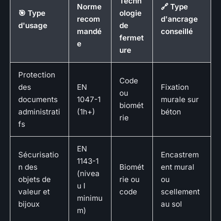
Techn
Norme
🔗 Type
🎯 Type
ologie
recom
d'ancrage
d'usage
de
mandé
conseillé
fermet
e
ure
Protection
Code
des
EN
Fixation
ou
documents
1047-1
murale sur
biomét
administrati
(1h+)
béton
rie
fs
EN
Sécurisatio
Encastrem
1143-1
n des
Biomét
ent mural
(nivea
objets de
rie ou
ou
u I
valeur et
code
scellement
minimu
bijoux
au sol
m)