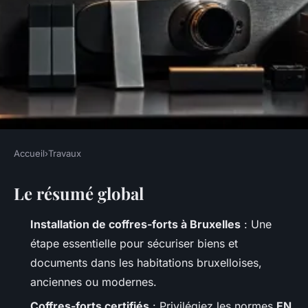
Accueil
›
Travaux
TRAVAUX
Le résumé global
Top conseils pour choisir votre
coffre-fort à Bruxelles
Installation de coffres-forts à Bruxelles
: Une
étape essentielle pour sécuriser biens et
Auberte
•
14/04/2026 20:38
•
8 min de lecture
documents dans les habitations bruxelloises,
anciennes ou modernes.
Coffres-forts certifiés
: Privilégiez les normes
EN