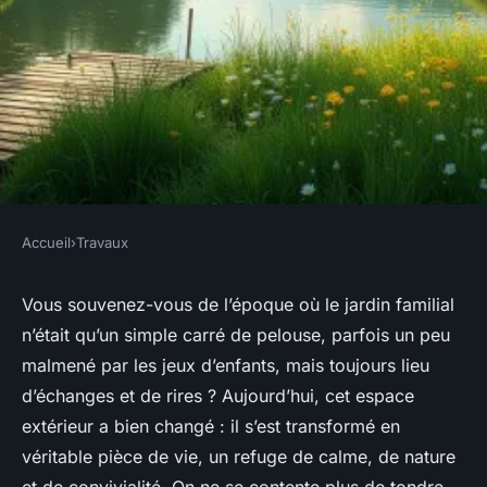
Accueil
›
Travaux
TRAVAUX
Votre paysagiste expérimenté
Vous souvenez-vous de l’époque où le jardin familial
n’était qu’un simple carré de pelouse, parfois un peu
pour des espaces verts autour
malmené par les jeux d’enfants, mais toujours lieu
de Compiègne
d’échanges et de rires ? Aujourd’hui, cet espace
extérieur a bien changé : il s’est transformé en
Auberte
•
09/03/2026 14:02
•
12 min de lecture
véritable pièce de vie, un refuge de calme, de nature