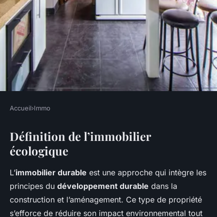
Accueil
›
Immo
IMMO
Définition de l’immobilier
Qu'est-ce qu'un immobilier
écologique
écologique ?
L’
immobilier durable
est une approche qui intègre les
admin
•
20 décembre 2024
•
5 min de lecture
principes du
développement durable
dans la
construction et l’aménagement. Ce type de propriété
s’efforce de réduire son impact environnemental tout