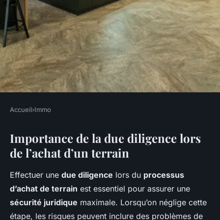
Accueil
›
Immo
IMMO
Importance de la due diligence lors
Comment effectuer la due
de l’achat d’un terrain
diligence lors de l'achat d'un
terrain ?
Effectuer une
due diligence
lors du
processus
d’achat de terrain
est essentiel pour assurer une
admin
•
20 décembre 2024
•
6 min de lecture
sécurité juridique
maximale. Lorsqu’on néglige cette
étape, les risques peuvent inclure des problèmes de