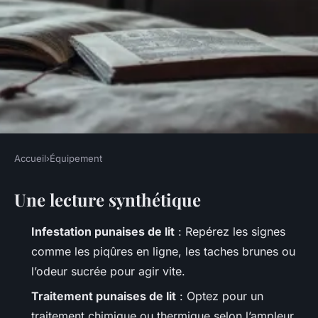
Accueil
›
Équipement
ÉQUIPEMENT
Une lecture synthétique
Meilleurs méthodes pour
éliminer les punaises de lit à
Infestation punaises de lit
: Repérez les signes
Paris
comme les piqûres en ligne, les taches brunes ou
l’odeur sucrée pour agir vite.
Fabien
•
19/05/2026 18:36
•
9 min de lecture
Traitement punaises de lit
: Optez pour un
traitement chimique ou thermique selon l’ampleur