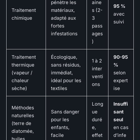
pénètre les
aine
95 %
Traitement
matériaux,
s (2-
avec
chimique
adapté aux
3
suivi
fortes
pass
infestations
ages
)
Traitement
Écologique,
90-95
1 à 2
thermique
sans résidus,
%
inter
(vapeur /
immédiat,
selon
venti
chaleur
idéal pour les
expert
ons
sèche)
textiles
ise
Long
Insuffi
Méthodes
Sans danger
ue
sant
naturelles
pour les
duré
seul
(terre de
enfants,
e,
en cas
diatomée,
facile
effet
d’infe
huiles