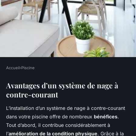
Accueil
›
Piscine
PISCINE
Avantages d’un système de nage à
Découvrez les bénéfices d"un
contre-courant
système de nage à contre-
courant dans votre piscine !
L’installation d’un système de nage à contre-courant
dans votre piscine offre de nombreux
bénéfices
.
admin
•
29 mars 2025
•
5 min de lecture
Tout d’abord, il contribue considérablement à
l’
amélioration de la condition physique
. Grâce à la