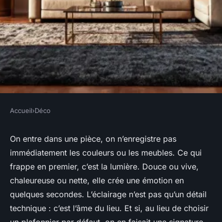
Accueil
›
Déco
DÉCO
Transformez vos luminaires
On entre dans une pièce, on n’enregistre pas
immédiatement les couleurs ou les meubles. Ce qui
en véritables pièces
frappe en premier, c’est la lumière. Douce ou vive,
décoratives
chaleureuse ou nette, elle crée une émotion en
quelques secondes. L’éclairage n’est pas qu’un détail
Camil
•
01/07/2026 15:46
•
9 min de lecture
technique : c’est l’âme du lieu. Et si, au lieu de choisir